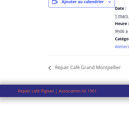
Ajouter au calendrier
Date :
1 mars
Heure 
9h00 à
Catégo
Atelier
Repair Café Grand Montpellier
Repair café Pignan | Association loi 1901