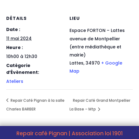
DÉTAILS
LIEU
Date :
Espace FORTON – Lattes
11 mai 2024
avenue de Montpellier
(entre médiathèque et
Heure :
mairie)
10h00 à 12h30
Lattes
,
34970
+ Google
Catégorie
Map
d’Évènement:
Ateliers
Repair Café Pignan à la salle
Repair Café Grand Montpellier
Charles BARBER
La Base – Mtp
Repair café Pignan | Association loi 1901